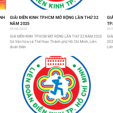
INH
GIẢI ĐIỀN KINH TP.HCM MỞ RỘNG LẦN THỨ 32
GI
NĂM 2025
TP
09/06/2025
20/
GIẢI ĐIỀN KINH TP.HCM MỞ RỘNG LẦN THỨ 32 NĂM 2025
GIẢ
Sở Văn hóa và Thể thao Thành phố Hồ Chí Minh, Liên
202
đoàn Điền
Liê