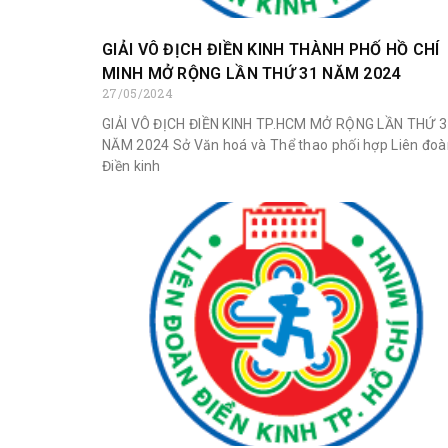
GIẢI VÔ ĐỊCH ĐIỀN KINH THÀNH PHỐ HỒ CHÍ
MINH MỞ RỘNG LẦN THỨ 31 NĂM 2024
27/05/2024
GIẢI VÔ ĐỊCH ĐIỀN KINH TP.HCM MỞ RỘNG LẦN THỨ 
NĂM 2024 Sở Văn hoá và Thể thao phối hợp Liên đoà
Điền kinh