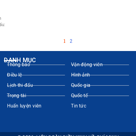
n
ấu:
1
2
DANH MỤC
Thông báo
Vận động viên
Điều lệ
Hình ảnh
Lịch thi đấu
Quốc gia
Trọng tài
Quốc tế
Huấn luyện viên
Tin tức