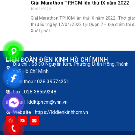
Giải Marathon TP.HCM lần thứ IX năm 2022
18/03/2022
Giải Marathon TP.HCM lần thứ IX năm 2022 -Thời gia
thi đấu : ngày 17/04/2022 tại Quận 7 – Địa điểm thi đ
Xuất phát
LIÊN ĐOÀN ĐIỀN KINH HỒ CHÍ MINH
Địa chỉ : Số 30 Nguyễn Kim, Phường Diên Hồng,Thành
phố Hồ Chí Minh
Điện thoại: 028 39574251
Fax : 028 38559248
Email: lddktphcm@vnn.vn
Website : https://lddienkinhhcm.vn