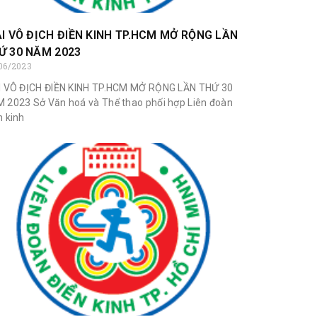
ẢI VÔ ĐỊCH ĐIỀN KINH TP.HCM MỞ RỘNG LẦN
Ứ 30 NĂM 2023
06/2023
I VÔ ĐỊCH ĐIỀN KINH TP.HCM MỞ RỘNG LẦN THỨ 30
 2023 Sở Văn hoá và Thể thao phối hợp Liên đoàn
n kinh