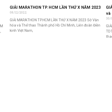
GIẢI MARATHON TP. HCM LẦN THỨ X NĂM 2023
GI
08/12/2022
và
30/
GIẢI MARATHON TP.HCM LẦN THỨ X NĂM 2023 Sở Văn
hóa và Thể thao Thành phố Hồ Chí Minh, Liên đoàn Điền
ĂM
GIẢ
kinh Việt Nam,
,
TDT
tha