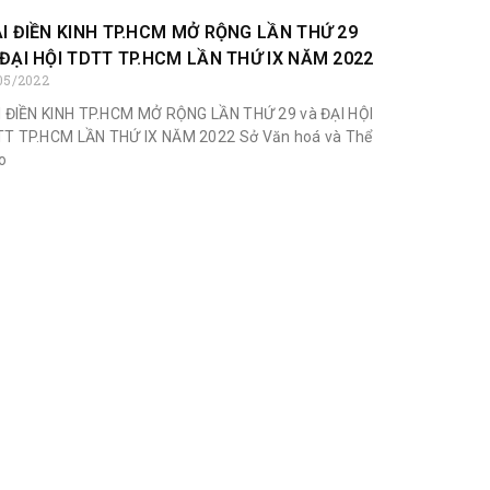
ẢI ĐIỀN KINH TP.HCM MỞ RỘNG LẦN THỨ 29
 ĐẠI HỘI TDTT TP.HCM LẦN THỨ IX NĂM 2022
05/2022
I ĐIỀN KINH TP.HCM MỞ RỘNG LẦN THỨ 29 và ĐẠI HỘI
T TP.HCM LẦN THỨ IX NĂM 2022 Sở Văn hoá và Thể
o