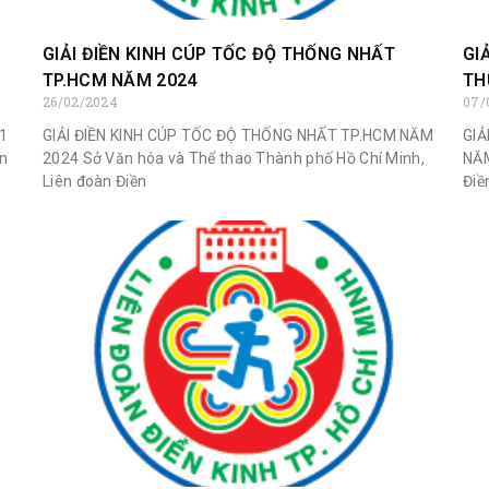
GIẢI ĐIỀN KINH CÚP TỐC ĐỘ THỐNG NHẤT
GI
TP.HCM NĂM 2024
TH
26/02/2024
07/
31
GIẢI ĐIỀN KINH CÚP TỐC ĐỘ THỐNG NHẤT TP.HCM NĂM
GIẢ
n
2024 Sở Văn hóa và Thể thao Thành phố Hồ Chí Minh,
NĂM
Liên đoàn Điền
Điề