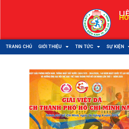
LI
HO
TRANG CHỦ
GIỚI THIỆU
TIN TỨC
SỰ KIỆN