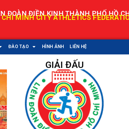
ÊN ĐOÀN ĐIỀN KINH THÀNH PHỐ HỒ C
 CHI MINH CITY ATHLETICS FEDERATI
ĐÀO TẠO
HÌNH ẢNH
LIÊN HỆ
GIẢI ĐẤU