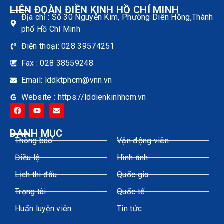
LIÊN ĐOÀN ĐIỀN KINH HỒ CHÍ MINH
Địa chỉ : Số 30 Nguyễn Kim, Phường Diên Hồng,Thành
phố Hồ Chí Minh
Điện thoại: 028 39574251
Fax : 028 38559248
Email: lddktphcm@vnn.vn
Website : https://lddienkinhhcm.vn
DANH MỤC
Thông báo
Vận động viên
Điều lệ
Hình ảnh
Lịch thi đấu
Quốc gia
Trọng tài
Quốc tế
Huấn luyện viên
Tin tức