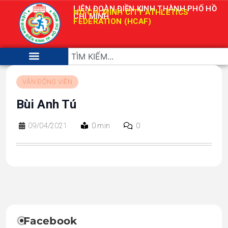
LIÊN ĐOÀN ĐIỀN KINH THÀNH PHỐ HỒ
HO CHI MINH CITY ATHLETICS
CHÍ MINH
FEDERATION (HCAF)
VẬN ĐỘNG VIÊN
Bùi Anh Tú
09/04/2021
0 min
0
Facebook