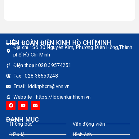
LIÊN ĐOÀN ĐIỀN KINH HỒ CHÍ MINH
Địa chỉ : Số 30 Nguyễn Kim, Phường Diên Hồng,Thành
phố Hồ Chí Minh
Điện thoại: 028 39574251
Fax : 028 38559248
Email: lddktphcm@vnn.vn
Website : https://lddienkinhhcm.vn
DANH MỤC
Thông báo
Vận động viên
Điều lệ
Hình ảnh